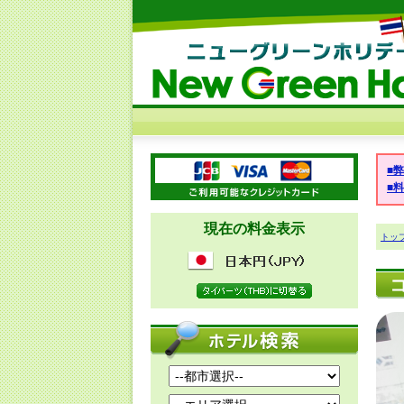
■
■
現在の料金表示
トッ