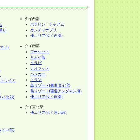
タイ西部
ホアヒン・チャアム
ル
カンチャナブリ
通り
他エリア(タイ西部)
タイ南部
マイ)
プーケット
サムイ島
クラビ
カオラック
イ
パンガー
イ
トラン
ントライア
島リゾート(東側タイ湾)
島リゾート(西側アンダマン海)
イ
他エリア(タイ南部)
タイ北部)
タイ東北部
他エリア(タイ東北部)
タイ中部)