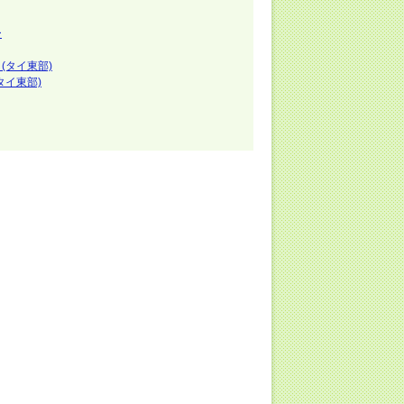
ー
(タイ東部)
タイ東部)