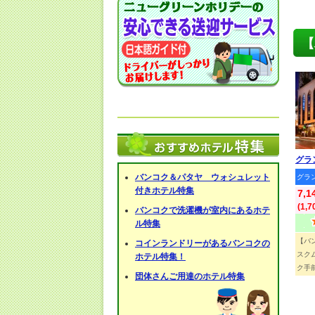
【
グラ
バンコク＆パタヤ ウォシュレット
グラ
付きホテル特集
7,
(1,
バンコクで洗濯機が室内にあるホテ
ル特集
【バ
コインランドリーがあるバンコクの
スク
ホテル特集！
ク手前
団体さんご用達のホテル特集