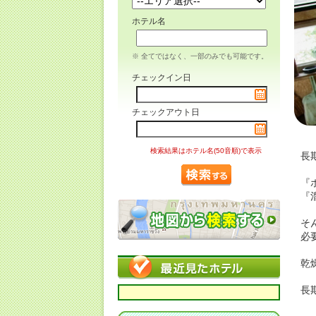
ホテル名
※ 全てではなく、一部のみでも可能です。
チェックイン日
チェックアウト日
検索結果はホテル名(50音順)で表示
長
『
『
そ
必
乾
長