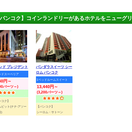
バンコク】コインランドリーがあるホテルをニューグ
ンド プレジデント
バンダラスイーツ シー
ロム バンコク
ンドスーペリア
1ベッドルームスイート
140円～
13,440円～
700バーツ～)
(3,200バーツ～)
ンコク】
ムビット(ナナ-アソー
【バンコク】
)
シーロム・サトーン