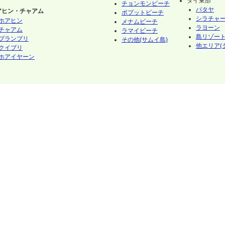
タイ東部
チョンモンビーチ
パタヤ
アヒン・チャアム
ボプットビーチ
シラチャ
ホアヒン
メナムビーチ
ラヨーン
チャアム
ラマイビーチ
島リゾート
プランブリ
その他(サムイ島)
他エリア(
クイブリ
ホアイヤーン