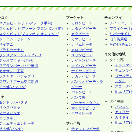
ンコク
プーケット
チェンマイ
スクムビット(ナナ-アソーク手前)
カロンビーチ
ナイトバザー
スクムビット(アソーク-プロンポン手前)
カタノイビーチ
フワイケーオ
スクムビット(プロンポン-オンヌット)
カタビーチ
リバーサイド
シーロム・サトーン
カマラビーチ
旧市街周辺
サイアム
カリムビーチ
その他(チェン
プラトゥーナム
カロンビーチ
その他の地域
ランスアン・ラチャダムリ
スリンビーチ
タイ北部
チャオプラヤー川沿い
ナイトンビーチ
チェンマ
フアランポーン・中華街
ナイハンビーチ
チェンラ
カオサン・王宮
ナイヤンビーチ
ゴールデ
ラチャダ・ペチャブリ
ナカレイビーチ
ングル
スワンナブーム空港周辺
バンタオビーチ・ラ
スコータ
その他(バンコク)
グーナ
他エリア(
パトンビーチ
タヤ
パンワ岬
タイ中部
セントラルパタヤ
プーケットタウン
バンコク
サウスパタヤ
マイカオビーチ
アユタヤ
ノースパタヤ
ラワイビーチ
カオヤイ
ナックルア
他エリア(
サムイ島
ジョムティエンビーチ
その他(パタヤ)
チャウエンビーチ