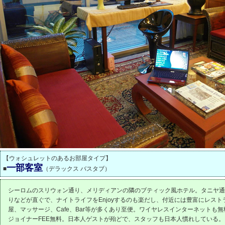
【ウォシュレットのあるお部屋タイプ】
一部客室
■
（デラックス バスタブ）
シーロムのスリウォン通り、メリディアンの隣のブティック風ホテル。タニヤ通
りなどが直ぐで、ナイトライフをEnjoyするのも楽だし、付近には豊富にレスト
屋、マッサージ、Cafe、Bar等が多くあり至便。ワイヤレスインターネットも
ジョイナーFEE無料。日本人ゲストが殆どで、スタッフも日本人慣れしている