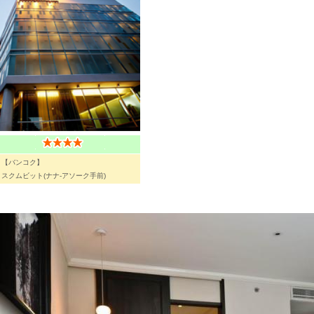
【バンコク】
スクムビット(ナナ-アソーク手前)