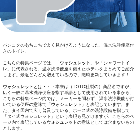
バンコクのあちこちでよく見かけるようになった、温水洗浄便座付
きのトイレ。
こちらの特集ページでは、「
ウォシュレット
」や「シャワートイ
レ」に代表される、温水洗浄便座を備えたホテルをまとめてご紹介
します。最近どんどん増えているので、随時更新していきます！
ウォシュレット
とは・・・本来は（TOTO社製の）商品名ですが、
広く一般に温水洗浄便座を指す単語として使用されている事から、
こちらの特集ページ内では、メーカーを問わず、温水洗浄機能が付
いている便座の意味で「
ウォシュレット
」と表記しています。ま
た、タイ国内で広く普及している、ホース式の洗浄設備を指して
「タイ式ウォシュレット」という表現も見かけますが、こちらのペ
ージ内で表記している
ウォシュレット
の意味としては含まないもの
とします。