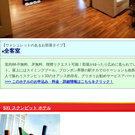
【ウォシュレットのあるお部屋タイプ】
全客室
■
室内Wi-Fi無料、JF無料、喫煙リクエスト可能！部屋がゆったり広めに造られて
ト。屋上にはスイミングプール。プロンポン界隈の駅チカでロケーションも抜群
人で賑わうスクンビット33のオアシス的存在。グリホリお勧めサービスアパー
>>> このホテルのお申込み・料金・詳細情報はこちらをクリック！
S31 スクンビット ホテル