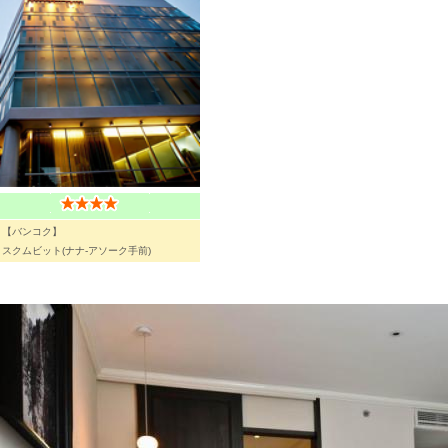
【バンコク】
スクムビット(ナナ-アソーク手前)