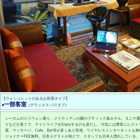
【ウォシュレットのあるお部屋タイプ】
一部客室
■
（デラックス バスタブ）
シーロムのスリウォン通り、メリディアンの隣のブティック風ホテル。タニヤ通
りなどが直ぐで、ナイトライフをEnjoyするのも楽だし、付近には豊富にレスト
屋、マッサージ、Cafe、Bar等が多くあり至便。ワイヤレスインターネットも
ジョイナーFEE無料。日本人ゲストが殆どで、スタッフも日本人慣れしている