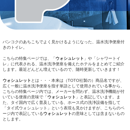
バンコクのあちこちでよく見かけるようになった、温水洗浄便座付
きのトイレ。
こちらの特集ページでは、「
ウォシュレット
」や「シャワートイ
レ」に代表される、温水洗浄便座を備えたホテルをまとめてご紹介
します。最近どんどん増えているので、随時更新していきます！
ウォシュレット
とは・・・本来は（TOTO社製の）商品名ですが、
広く一般に温水洗浄便座を指す単語として使用されている事から、
こちらの特集ページ内では、メーカーを問わず、温水洗浄機能が付
いている便座の意味で「
ウォシュレット
」と表記しています。ま
た、タイ国内で広く普及している、ホース式の洗浄設備を指して
「タイ式ウォシュレット」という表現も見かけますが、こちらのペ
ージ内で表記している
ウォシュレット
の意味としては含まないもの
とします。