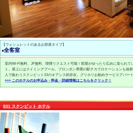
【ウォシュレットのあるお部屋タイプ】
全客室
■
室内Wi-Fi無料、JF無料、喫煙リクエスト可能！部屋がゆったり広めに造られて
ト。屋上にはスイミングプール。プロンポン界隈の駅チカでロケーションも抜群
人で賑わうスクンビット33のオアシス的存在。グリホリお勧めサービスアパー
>>> このホテルのお申込み・料金・詳細情報はこちらをクリック！
S31 スクンビット ホテル