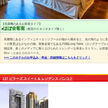
【洗濯機のあるお部屋タイプ】
ほぼ全客室
■
（数室のスタジオタイプ除く）
高層階にあるインフィニティエッジプールの端から眺めると、光の海のように見
トの夜景はなかなかの物。朝食会場でもある25階[Long Table（ロングテーブル）
雑誌等、多くのメディアに取り上げられたトレンディな有名レストラン。お部屋
50㎡～とゆとりのスペース。
>>> このホテルのお申込み・料金・詳細情報はこちらをクリック！
137 ピラーズ スイート＆ レジデンス バンコク