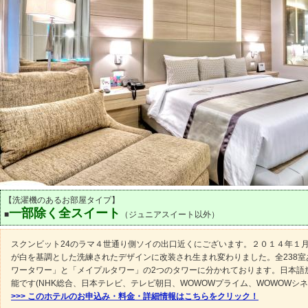
【洗濯機のあるお部屋タイプ】
一部除く全スイート
■
（ジュニアスイート以外）
スクンビット24のラマ４世通り側ソイの出口近くにございます。２０１４年１
が白を基調とした洗練されたデザインに改装され生まれ変わりました。全238室
ワータワー」と「メイプルタワー」の2つのタワーに分かれております。日本語
能です(NHK総合、日本テレビ、テレビ朝日、WOWOWプライム、WOWOWシネ
>>> このホテルのお申込み・料金・詳細情報はこちらをクリック！