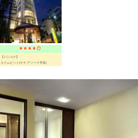
【バンコク】
スクムビット(ナナ-アソーク手前)