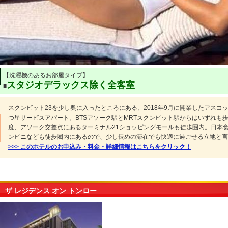
【洗濯機のあるお部屋タイプ】
スタジオデラックス除く全客室
■
スクンビット23を少し奥に入ったところにある、2018年9月に開業したアスコ
つ星サービスアパート。BTSアソーク駅とMRTスクンビット駅からはいずれも歩
度、アソーク交差点にあるターミナル21ショッピングモールも徒歩圏内。日本
ンビニなども徒歩圏内にあるので、少し長めの滞在でも快適に過ごせる立地と言
>>> このホテルのお申込み・料金・詳細情報はこちらをクリック！
ザ レジデンス オン トンロー