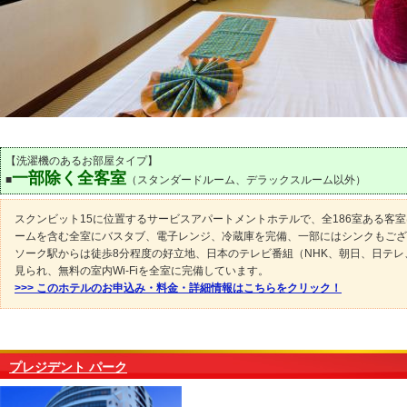
【洗濯機のあるお部屋タイプ】
一部除く全客室
■
（スタンダードルーム、デラックスルーム以外）
スクンビット15に位置するサービスアパートメントホテルで、全186室ある客
ームを含む全室にバスタブ、電子レンジ、冷蔵庫を完備、一部にはシンクもござ
ソーク駅からは徒歩8分程度の好立地、日本のテレビ番組（NHK、朝日、日テレ
見られ、無料の室内Wi-Fiを全室に完備しています。
>>> このホテルのお申込み・料金・詳細情報はこちらをクリック！
プレジデント パーク