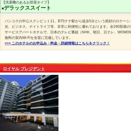
【洗濯機のあるお部屋タイプ】
デラックススイート
■
バンコクの中心スクンビット11、BTSナナ駅から徒歩5分という絶好のロケーシ
光、ビジネス、ナイトライフ等、非常に利便性に優れております。全290部屋の
サービスアパートホテルで、日本のテレビ番組（NHK、朝日、日テレ、WOWO
無料の室内Wi-Fiを全室に完備しています。
>>> このホテルのお申込み・料金・詳細情報はこちらをクリック！
ロイヤル プレジデント