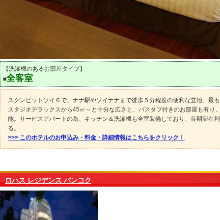
【洗濯機のあるお部屋タイプ】
全客室
■
スクンビットソイ６で、ナナ駅やソイナナまで徒歩５分程度の便利な立地。最も
スタジオデラックスから45㎡～と十分な広さと、バスタブ付きのお部屋も有り
能。サービスアパートの為、キッチン＆洗濯機も全室装備しており、長期滞在利
る。
>>> このホテルのお申込み・料金・詳細情報はこちらをクリック！
ロハス レジデンス バンコク