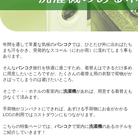
年間を通して常夏な気候の
バンコク
では、ひとたび外に出ればたち
まち汗をかき、突発的なスコール（にわか雨）に濡れてしまう事も
あります。
そんな
バンコク
旅行を快適に過ごすため、着替えはできるだけ多め
に用意したいところですが、たくさんの着替え用の衣類で荷物がか
さばってしまうのは避けたいところ。
そこで・・・ホテルの客室内に
洗濯機
があれば、用意する着替えも
少なくて済みます。
手荷物がコンパクトにできれば、あずける手荷物にお金がかかる
LCCの利用ではコストダウンにもつながります。
こちらの特集ページでは、
バンコク
で室内に
洗濯機
のあるホテルを
ご紹介していきます！