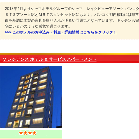
2018年4月よりシャマホテルグループのシャマ レイクビューアソーク バンコ
ＢＴＳアソーク駅とＭＲＴスクンビット駅にも近く、バンコク都内移動には非常
白を基調に木製の家具を取り入れた明るい雰囲気となっています。キッチンも完
宅にいるかのような感覚で過ごせます。
>>> このホテルのお申込み・料金・詳細情報はこちらをクリック！
V レジデンス ホテル & サービスアパートメント