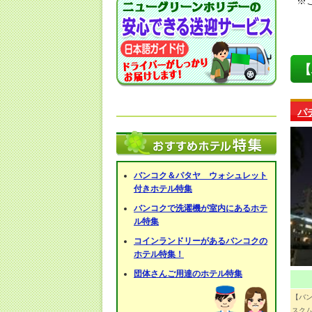
※
【
パ
バンコク＆パタヤ ウォシュレット
付きホテル特集
バンコクで洗濯機が室内にあるホテ
ル特集
コインランドリーがあるバンコクの
ホテル特集！
団体さんご用達のホテル特集
【バ
スクム