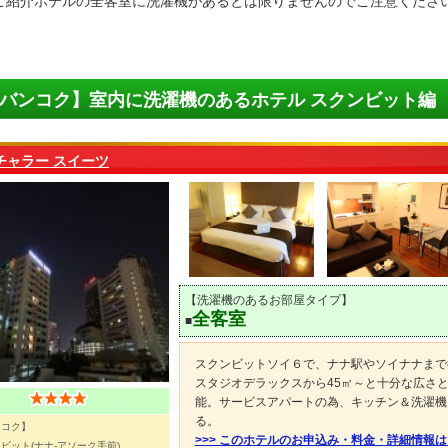
ご紹介ホテルの全客室に洗濯機があるとは限りませんのでご注意くださ
バンコク】室内に洗濯機のあるホテル スクンビット編
チャラー スイーツ
【洗濯機のあるお部屋タイプ】
全客室
■
スクンビットソイ６で、ナナ駅やソイナナまで
スタジオデラックスから45㎡～と十分な広さ
能。サービスアパートの為、キッチン＆洗濯機
る。
ンコク】
>>> このホテルのお申込み・料金・詳細情報
ビット(ナナ-アソーク手前)