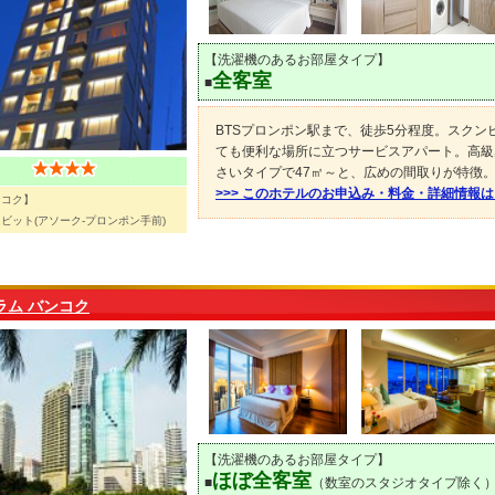
【洗濯機のあるお部屋タイプ】
全客室
■
BTSプロンポン駅まで、徒歩5分程度。スク
ても便利な場所に立つサービスアパート。高級
さいタイプで47㎡～と、広めの間取りが特徴
>>> このホテルのお申込み・料金・詳細情報
ンコク】
ビット(アソーク-プロンポン手前)
ラム バンコク
【洗濯機のあるお部屋タイプ】
ほぼ全客室
■
（数室のスタジオタイプ除く