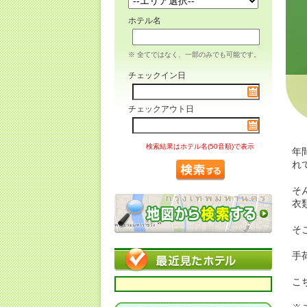
ホテル名
※ 全てではなく、一部のみでも可能です。
チェックイン日
チェックアウト日
検索結果はホテル名(50音順)で表示
年
れ
そ
衣
そ
手
こ