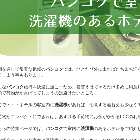
間を通して常夏な気候の
バンコク
では、ひとたび外に出ればたちまち汗
てしまう事もあります。
んな
バンコク
旅行を快適に過ごすため、着替えはできるだけ多めに用意
類で荷物がかさばってしまうのは避けたいところ。
こで・・・ホテルの客室内に
洗濯機
があれば、用意する着替えも少なく
荷物がコンパクトにできれば、あずける手荷物にお金がかかるLCCの利
ちらの特集ページでは、
バンコク
で室内に
洗濯機
のあるホテルをご紹介