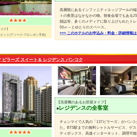
高層階にあるインフィニティエッジプールの端
トの夜景はなかなかの物。朝食会場でもある25階[L
雑誌等、多くのメディアに取り上げられたトレ
50㎡～とゆとりのスペース。
ンコク】
>>> このホテルのお申込み・料金・詳細情報
ビット(アソーク-プロンポン手前)
37 ピラーズ スイート＆ レジデンス バンコク
【洗濯機のあるお部屋タイプ】
レジデンスの全客室
■
チェンマイで人気の「137ピラーズ」がバンコ
た。BTS駅までの無料シャトルサービス、ゲ
ティボックス、高速インターネット、調理可能