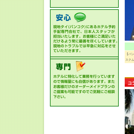
【バ
スクム
コ