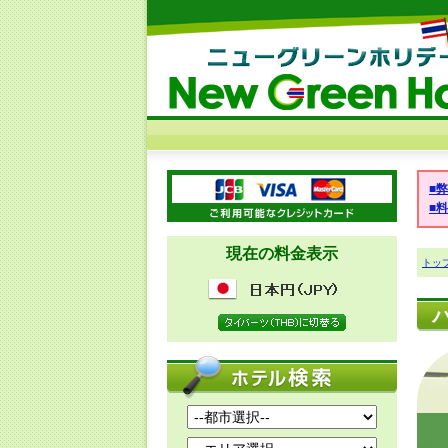
■
■
現在の料金表示
トッ