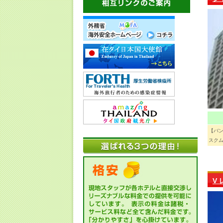
【バ
スクム
V