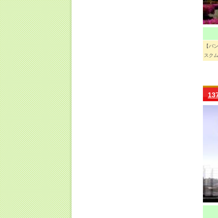
【バ
スクム
1