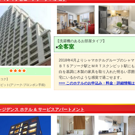
【洗濯機のあるお部屋タイプ】
全客室
■
2018年4月よりシャマホテルグループのシャ
ＢＴＳアソーク駅とＭＲＴスクンビット駅にも
白を基調に木製の家具を取り入れた明るい雰囲
宅にいるかのような感覚で過ごせます。
ンコク】
>>> このホテルのお申込み・料金・詳細情報
ビット(アソーク-プロンポン手前)
 レジデンス ホテル & サービスアパートメント