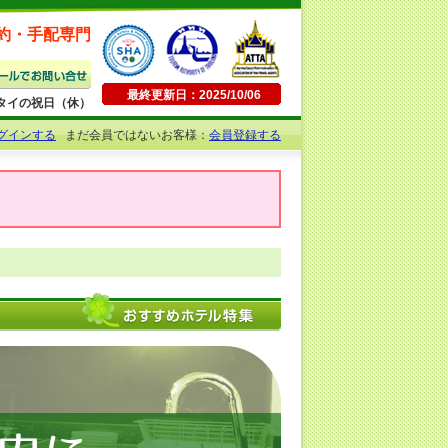
約・手配専門
最終更新日：2025/10/06
日曜・タイの祝日（休）
グインする
まだ会員ではないお客様：
会員登録する