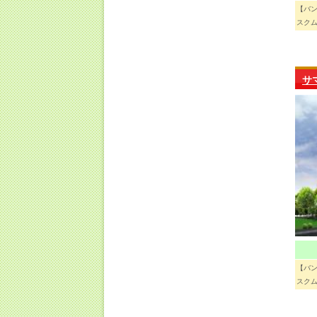
【バ
スクム
サ
【バ
スクム