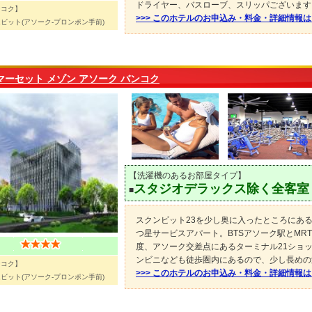
ドライヤー、バスローブ、スリッパございます
ンコク】
>>> このホテルのお申込み・料金・詳細情報
ビット(アソーク-プロンポン手前)
マーセット メゾン アソーク バンコク
【洗濯機のあるお部屋タイプ】
スタジオデラックス除く全客室
■
スクンビット23を少し奥に入ったところにある
つ星サービスアパート。BTSアソーク駅とMR
度、アソーク交差点にあるターミナル21ショ
ンビニなども徒歩圏内にあるので、少し長めの
ンコク】
>>> このホテルのお申込み・料金・詳細情報
ビット(アソーク-プロンポン手前)