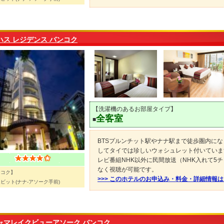
ハス レジデンス バンコク
【洗濯機のあるお部屋タイプ】
全客室
■
BTSプルンチット駅やナナ駅まで徒歩圏内に
してタイでは珍しいウォシュレット付いています
レビ番組NHK以外に民間放送（NHK入れて5
なく視聴が可能です。
ンコク】
>>> このホテルのお申込み・料金・詳細情報
ビット(ナナ-アソーク手前)
ャマレイクビューアソーク バンコク