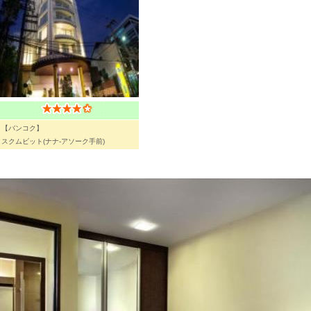
【バンコク】
スクムビット(ナナ-アソーク手前)