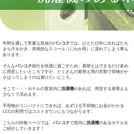
年間を通して常夏な気候の
バンコク
では、ひとたび外に出ればたち
まち汗をかき、突発的なスコール（にわか雨）に濡れてしまう事も
あります。
そんな
バンコク
旅行を快適に過ごすため、着替えはできるだけ多め
に用意したいところですが、たくさんの着替え用の衣類で荷物がか
さばってしまうのは避けたいところ。
そこで・・・ホテルの客室内に
洗濯機
があれば、用意する着替えも
少なくて済みます。
手荷物がコンパクトにできれば、あずける手荷物にお金がかかる
LCCの利用ではコストダウンにもつながります。
こちらの特集ページでは、
バンコク
で室内に
洗濯機
のあるホテルを
ご紹介していきます！