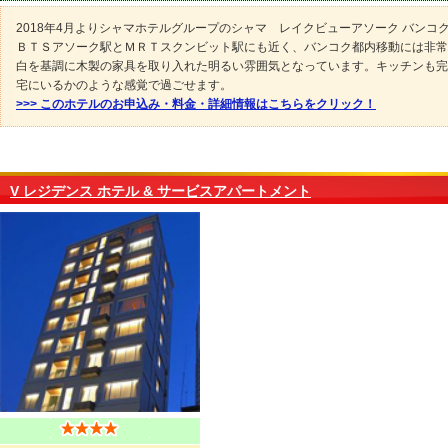
2018年4月よりシャマホテルグループのシャマ レイクビューアソーク バンコ
ＢＴＳアソーク駅とＭＲＴスクンビット駅にも近く、バンコク都内移動には非常
白を基調に木製の家具を取り入れた明るい雰囲気となっています。キッチンも完
宅にいるかのような感覚で過ごせます。
>>> このホテルのお申込み・料金・詳細情報はこちらをクリック！
V レジデンス ホテル & サービスアパートメント