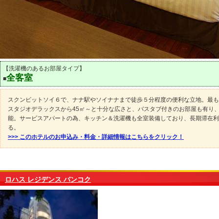
【洗濯機のあるお部屋タイプ】
全客室
■
スクンビットソイ６で、ナナ駅やソイナナまで徒歩５分程度の便利な立地。最も
スタジオデラックスから45㎡～と十分な広さと、バスタブ付きのお部屋も有り
能。サービスアパートの為、キッチン＆洗濯機も全室装備しており、長期滞在利
る。
>>> このホテルのお申込み・料金・詳細情報はこちらをクリック！
ロハス レジデンス バンコク