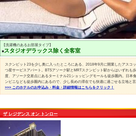
【洗濯機のあるお部屋タイプ】
スタジオデラックス除く全客室
■
スクンビット23を少し奥に入ったところにある、2018年9月に開業したアスコ
つ星サービスアパート。BTSアソーク駅とMRTスクンビット駅からはいずれも歩
度、アソーク交差点にあるターミナル21ショッピングモールも徒歩圏内。日本
ンビニなども徒歩圏内にあるので、少し長めの滞在でも快適に過ごせる立地と言
>>> このホテルのお申込み・料金・詳細情報はこちらをクリック！
ザ レジデンス オン トンロー