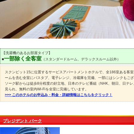
【洗濯機のあるお部屋タイプ】
一部除く全客室
■
（スタンダードルーム、デラックスルーム以外）
スクンビット15に位置するサービスアパートメントホテルで、全186室ある客
ームを含む全室にバスタブ、電子レンジ、冷蔵庫を完備、一部にはシンクもござ
ソーク駅からは徒歩8分程度の好立地、日本のテレビ番組（NHK、朝日、日テレ
見られ、無料の室内Wi-Fiを全室に完備しています。
>>> このホテルのお申込み・料金・詳細情報はこちらをクリック！
プレジデント パーク