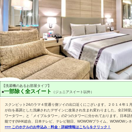
【洗濯機のあるお部屋タイプ】
一部除く全スイート
■
（ジュニアスイート以外）
スクンビット24のラマ４世通り側ソイの出口近くにございます。２０１４年１
が白を基調とした洗練されたデザインに改装され生まれ変わりました。全238室
ワータワー」と「メイプルタワー」の2つのタワーに分かれております。日本語
能です(NHK総合、日本テレビ、テレビ朝日、WOWOWプライム、WOWOWシネ
>>> このホテルのお申込み・料金・詳細情報はこちらをクリック！