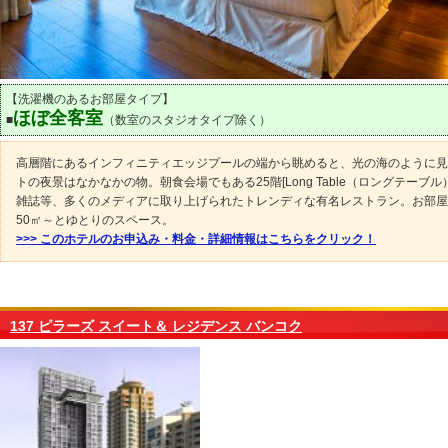
【洗濯機のあるお部屋タイプ】
ほぼ全客室
■
（数室のスタジオタイプ除く）
高層階にあるインフィニティエッジプールの端から眺めると、光の海のように見
トの夜景はなかなかの物。朝食会場でもある25階[Long Table（ロングテーブル）
雑誌等、多くのメディアに取り上げられたトレンディな有名レストラン。お部屋
50㎡～とゆとりのスペース。
>>> このホテルのお申込み・料金・詳細情報はこちらをクリック！
137 ピラーズ スイート＆ レジデンス バンコク