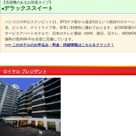
【洗濯機のあるお部屋タイプ】
デラックススイート
■
バンコクの中心スクンビット11、BTSナナ駅から徒歩5分という絶好のロケーシ
光、ビジネス、ナイトライフ等、非常に利便性に優れております。全290部屋の
サービスアパートホテルで、日本のテレビ番組（NHK、朝日、日テレ、WOWO
無料の室内Wi-Fiを全室に完備しています。
>>> このホテルのお申込み・料金・詳細情報はこちらをクリック！
ロイヤル プレジデント