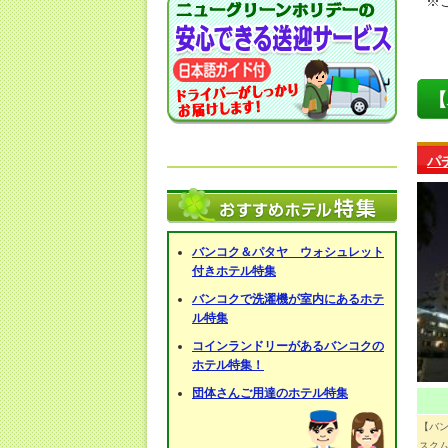
※
【
パ
バンコク＆パタヤ ウォシュレット
付きホテル特集
バンコクで洗濯機が室内にあるホテ
ル特集
コインランドリーがあるバンコクの
ホテル特集！
団体さんご用達のホテル特集
【バ
スクム