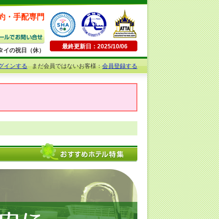
約・手配専門
最終更新日：2025/10/06
日曜・タイの祝日（休）
グインする
まだ会員ではないお客様：
会員登録する