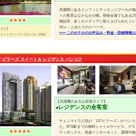
高層階にあるインフィニティエッジプールの端
トの夜景はなかなかの物。朝食会場でもある25階[L
雑誌等、多くのメディアに取り上げられたトレ
50㎡～とゆとりのスペース。
ンコク】
>>> このホテルのお申込み・料金・詳細情報
ビット(アソーク-プロンポン手前)
37 ピラーズ スイート＆ レジデンス バンコク
【洗濯機のあるお部屋タイプ】
レジデンスの全客室
■
チェンマイで人気の「137ピラーズ」がバンコ
た。BTS駅までの無料シャトルサービス、ゲ
ティボックス、高速インターネット、調理可能