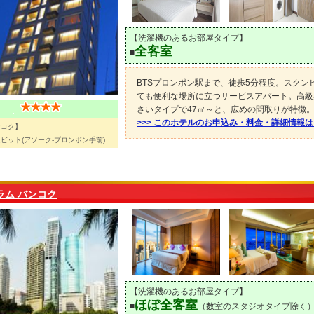
【洗濯機のあるお部屋タイプ】
全客室
■
BTSプロンポン駅まで、徒歩5分程度。スク
ても便利な場所に立つサービスアパート。高級
さいタイプで47㎡～と、広めの間取りが特徴
>>> このホテルのお申込み・料金・詳細情報
ンコク】
ビット(アソーク-プロンポン手前)
ラム バンコク
【洗濯機のあるお部屋タイプ】
ほぼ全客室
■
（数室のスタジオタイプ除く