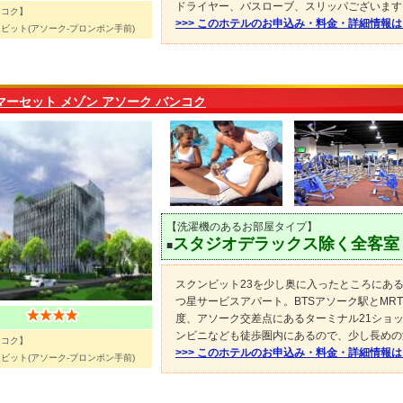
ドライヤー、バスローブ、スリッパございます
ンコク】
>>> このホテルのお申込み・料金・詳細情報
ビット(アソーク-プロンポン手前)
マーセット メゾン アソーク バンコク
【洗濯機のあるお部屋タイプ】
スタジオデラックス除く全客室
■
スクンビット23を少し奥に入ったところにある
つ星サービスアパート。BTSアソーク駅とMR
度、アソーク交差点にあるターミナル21ショ
ンビニなども徒歩圏内にあるので、少し長めの
ンコク】
>>> このホテルのお申込み・料金・詳細情報
ビット(アソーク-プロンポン手前)