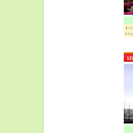
【バ
スクム
1