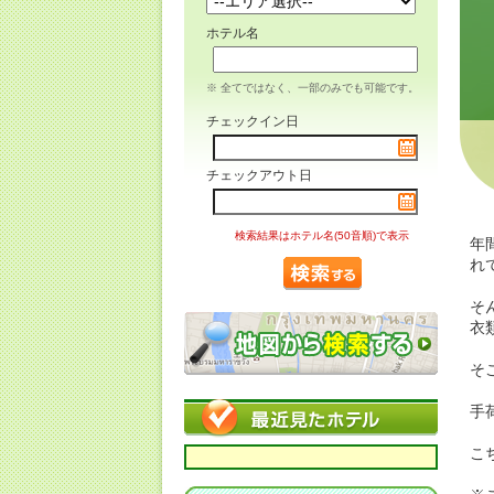
ホテル名
※ 全てではなく、一部のみでも可能です。
チェックイン日
チェックアウト日
検索結果はホテル名(50音順)で表示
年
れ
そ
衣
そ
手
こ