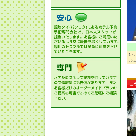
【バ
スクム
コ