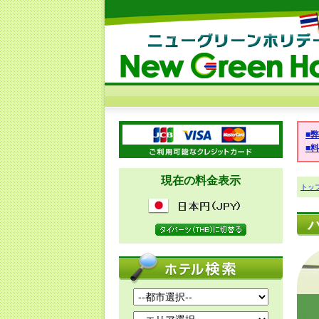
■
■
現在の料金表示
トッ