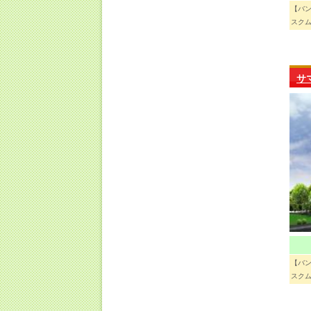
【バ
スクム
サ
【バ
スクム