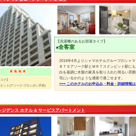
【洗濯機のあるお部屋タイプ】
全客室
■
2018年4月よりシャマホテルグループのシャ
ＢＴＳアソーク駅とＭＲＴスクンビット駅にも
白を基調に木製の家具を取り入れた明るい雰囲
宅にいるかのような感覚で過ごせます。
ンコク】
>>> このホテルのお申込み・料金・詳細情報
ビット(アソーク-プロンポン手前)
 レジデンス ホテル & サービスアパートメント