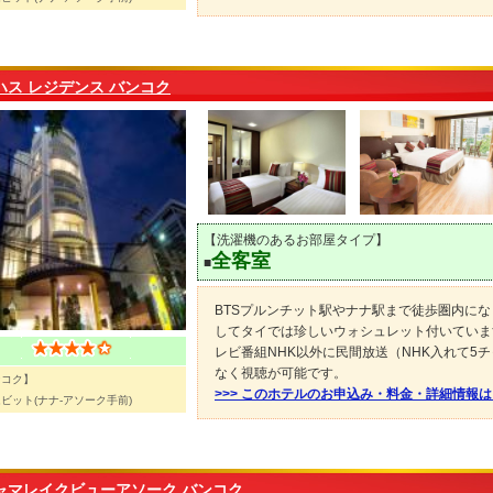
ハス レジデンス バンコク
【洗濯機のあるお部屋タイプ】
全客室
■
BTSプルンチット駅やナナ駅まで徒歩圏内に
してタイでは珍しいウォシュレット付いています
レビ番組NHK以外に民間放送（NHK入れて5
なく視聴が可能です。
ンコク】
>>> このホテルのお申込み・料金・詳細情報
ビット(ナナ-アソーク手前)
ャマレイクビューアソーク バンコク