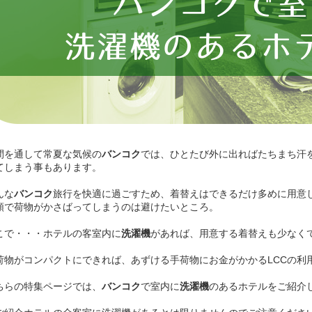
間を通して常夏な気候の
バンコク
では、ひとたび外に出ればたちまち汗
てしまう事もあります。
んな
バンコク
旅行を快適に過ごすため、着替えはできるだけ多めに用意
類で荷物がかさばってしまうのは避けたいところ。
こで・・・ホテルの客室内に
洗濯機
があれば、用意する着替えも少なく
荷物がコンパクトにできれば、あずける手荷物にお金がかかるLCCの利
ちらの特集ページでは、
バンコク
で室内に
洗濯機
のあるホテルをご紹介