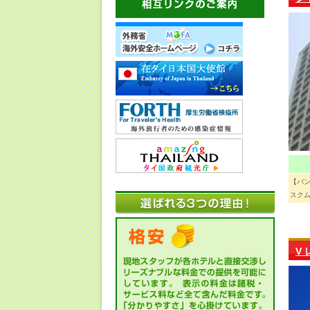
【バ
スクム
V