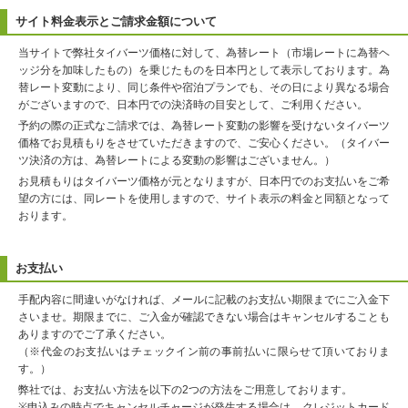
サイト料金表示とご請求金額について
当サイトで弊社タイバーツ価格に対して、為替レート（市場レートに為替ヘ
ッジ分を加味したもの）を乗じたものを日本円として表示しております。為
替レート変動により、同じ条件や宿泊プランでも、その日により異なる場合
がございますので、日本円での決済時の目安として、ご利用ください。
予約の際の正式なご請求では、為替レート変動の影響を受けないタイバーツ
価格でお見積もりをさせていただきますので、ご安心ください。（タイバー
ツ決済の方は、為替レートによる変動の影響はございません。）
お見積もりはタイバーツ価格が元となりますが、日本円でのお支払いをご希
望の方には、同レートを使用しますので、サイト表示の料金と同額となって
おります。
お支払い
手配内容に間違いがなければ、メールに記載のお支払い期限までにご入金下
さいませ。期限までに、ご入金が確認できない場合はキャンセルすることも
ありますのでご了承ください。
（※代金のお支払いはチェックイン前の事前払いに限らせて頂いておりま
す。）
弊社では、お支払い方法を以下の2つの方法をご用意しております。
※申込みの時点でキャンセルチャージが発生する場合は、クレジットカード