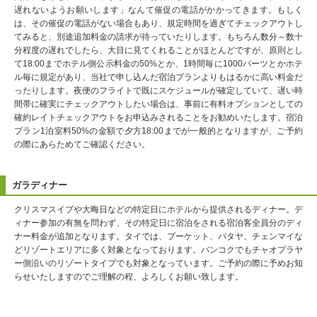
遅れないようお願いします」なんて催促の電話がかかってきます。もしく
は、その催促の電話がない場合もあり、規定時間を過ぎてチェックアウトし
てみると、別途追加料金の請求が待っていたりします。もちろん数分～数十
分程度の遅れでしたら、大目に見てくれることがほとんどですが、原則とし
て18:00までホテル側公示料金の50%とか、1時間毎に1000バーツとかホテ
ル毎に規定があり、当社で申し込んだ宿泊プランよりもはるかに高い料金だ
ったりします。夜便のフライトで既にスケジュールが確定していて、遅い時
間帯に確実にチェックアウトしたい場合は、事前に有料オプションとしての
確約レイトチェックアウトをお申込みされることをお勧めいたします。宿泊
プラン1泊室料50%の金額で夕方18:00までが一般的となりますが、ご予約
の際にあらためてご確認ください。
ガラディナー
クリスマスイブや大晦日などの特定日にホテルから提供されるディナー。デ
ィナー参加の有無を問わず、その特定日に宿泊をされる宿泊客全員分のディ
ナー料金が追加となります。タイでは、プーケット、パタヤ、チェンマイな
どリゾートエリアに多く対象となっております。バンコクでもチャオプラヤ
ー側沿いのリゾートタイプでも対象となっています。ご予約の際に予めお知
らせいたしますのでご理解の程、よろしくお願い致します。