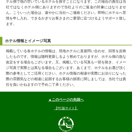
テル側で他の空いているホテルを探すことになります。この場合の責任は当
社ではなくホテル側にありますので当社よりのご返金の対象にはなりませ
ん。こういった場合は、速やかに当社へご連絡ください。即時にホテルへ苦
情を申し入れ、できるかぎりお客さまのご要望に近づけるようサポート致し
ます。
ホテル情報とイメージ写真
掲載している各ホテルの情報は、現地ホテルに直接問い合わせ、回答を反映
したものです。情報は随時更新しるよう努めておりますが、ホテル側の急な
改定をする場合もございます。又、掲載している写真も一部を除き、イメー
ジ写真で実際とは異なる場合もございます。あくまで、ホテルをお選び頂く
際の参考としてご活用ください。ホテル情報の相違や実際にお泊りになった
際の雰囲気などの相違に起因するお客様の損害に関しましては、当社では責
任を負いかねますので予めご了承ください。
▲このページの先頭へ
【PC版サイト】