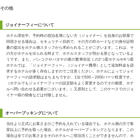
その他
ジョイナーフィーについて
ホテル滞在中、予約時の宿泊名簿にない方（ジョイナー）を自身のお部屋で
同宿させる場合は、セキュリティ目的で、その方のIDカードなどの身分証明
書の提出をホテル側スタッフから求められることがございます。これは、そ
の方がホテルを出られる時まで、ホテルスタッフが預かる形となっているよ
うです。また、バンコクやパタヤの夜の繁華街近くの3つ星ホテルや4つ星
ホテルでは、「ジョイナーフィー」（ジョイナー費用）として追加料金を請
求するホテルが多く存在しますのでご注意ください。ホテルによってジョイ
ナーフィーの請求額はまちまちですが、1泊で500～2000バーツ程度です。
（ホテルでもジョイナーフィーの設定額をよく変更するのでその都度、ホテ
ルへ問い合わせる必要がございます。）又原則として、このケースでのジョ
イナー様の朝食などは付随しません。
オーバーブッキングについて
当社より正式にお客さまのご予約を入れている場合でも、ホテル側の方で客
室以上に予約を取った場合、ホテルがオーバーブッキングとなります。この
場合は全てのお客さまをそのホテルへご宿泊頂くことができませんので、ホ