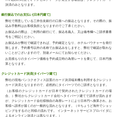
決済のみとなります。
銀行振込でのお支払い[日本円建て]
弊社で用意している三井住友銀行の口座への振込となります。その際の、振
込み手数料はお客様負担となりますのでご了承ください。
お振込みの際は、ご利用の銀行にて、振込名義人、又は備考欄へご請求書番
号をご明記ください。
お振込みが弊社で確認できれば、予約確定となり、ホテルバウチャーを発行
致します。予約番号以外の名称でお振込みをしますと、弊社で確認が取れな
いことがございますので、別途メールにてお知らせください。
お見積もりのタイバーツ価格を予約成立時の為替レートを乗じて、日本円換
算となります。
クレジットカード決済[タイバーツ建て]
弊社の現地バンコクオフィス設置のカード決済端末機を利用するクレジット
カード決済となりますので、必然的にタイバーツでのご請求となります。
（お客様のクレジットカードが日本で契約されたクレジットカードの場
合、）弊社からクレジットカード会社へタイバーツ建てで請求が流れます
が、クレジットカード会社様独自の為替レートにより日本円へ換算され、お
客様へ請求が届くのが一般的な流れとなります。（※ちょうど海外でショッ
ピングをするのと同様の流れです。 インターネットサービスプロバイダに
よるオンライン決済とは異なります。）