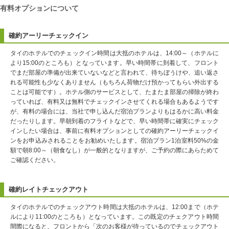
有料オプションについて
確約アーリーチェックイン
タイのホテルでのチェックイン時間は大抵のホテルは、14:00～（ホテルに
より15:00のところも）となっています。早い時間帯に到着して、フロント
でまだ部屋の準備が出来ていないなどと言われて、待ちぼうけや、追い返さ
れる可能性も少なくありません（もちろん荷物だけ預かってもらい外出する
ことは可能です）。ホテル側のサービスとして、たまたま部屋の掃除が終わ
っていれば、有料又は無料でチェックインさせてくれる場合もあるようです
が、有料の場合には、当社で申し込んだ宿泊プランよりもはるかに高い料金
だったりします。早朝到着のフライトなどで、早い時間帯に確実にチェック
インしたい場合は、事前に有料オプションとしての確約アーリーチェックイ
ンをお申込みされることをお勧めいたします。宿泊プラン1泊室料50%の金
額で朝8:00～（朝食なし）が一般的となりますが、ご予約の際にあらためて
ご確認ください。
確約レイトチェックアウト
タイのホテルでのチェックアウト時間は大抵のホテルは、12:00まで（ホテ
ルにより11:00のところも）となっています。この既定のチェクアウト時間
間際になると、フロントから「次のお客様が待っているのでチェックアウト