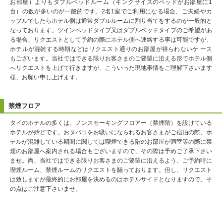
お部屋）よりもダブルベッドルーム（キングサイズのベッドがお部屋に1
台）の数が多いのが一般的です。2名1室でご利用になる場合、ご夫婦やカ
ップルでしたらホテル側は通常ダブルルームに割り当てをするのが一般的と
なっております。ツインベッドタイプ又はダブルベッドタイプのご希望があ
る場合、リクエストとして予約の際にホテル側へ連絡する事は可能ですが、
ホテルが混雑する時期などはリクエスト通りのお部屋が得られないケ ース
もございます。当社ではできる限りお客さまのご要望に沿える形でホテル側
へリクエストを上げて行きますが、こういった現地事情をご理解下さいます
様、お願い申し上げます。
禁煙フロア
タイのホテルの多くは、ノンスモーキングフロアー（禁煙階）を設けている
ホテルが殆どです。おタバコをお吸いになられるお客さまがご宿泊の際、ホ
テルが混雑している期間に関しては喫煙できる階のお部屋が満室等の際に禁
煙のお部屋へ案内される場合もございますので、その際は予めご了承下さい
ませ。尚、当社ではできる限りお客さまのご要望に沿えるよう、ご予約時に
喫煙ルーム、禁煙ルームのリクエストを賜っております。但し、リクエスト
は致しますが最終的にお部屋を決めるのはホテルサイドとなりますので、そ
の点はご注意下さいませ。