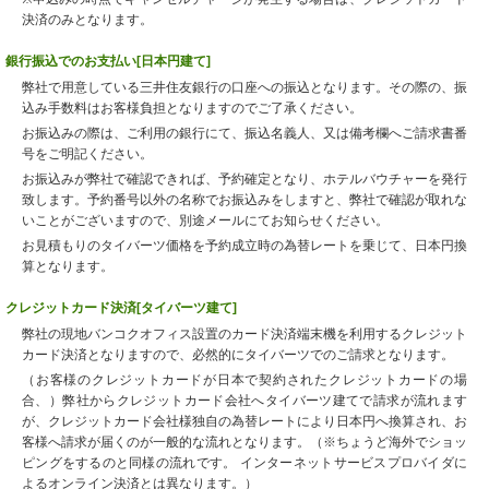
決済のみとなります。
銀行振込でのお支払い[日本円建て]
弊社で用意している三井住友銀行の口座への振込となります。その際の、振
込み手数料はお客様負担となりますのでご了承ください。
お振込みの際は、ご利用の銀行にて、振込名義人、又は備考欄へご請求書番
号をご明記ください。
お振込みが弊社で確認できれば、予約確定となり、ホテルバウチャーを発行
致します。予約番号以外の名称でお振込みをしますと、弊社で確認が取れな
いことがございますので、別途メールにてお知らせください。
お見積もりのタイバーツ価格を予約成立時の為替レートを乗じて、日本円換
算となります。
クレジットカード決済[タイバーツ建て]
弊社の現地バンコクオフィス設置のカード決済端末機を利用するクレジット
カード決済となりますので、必然的にタイバーツでのご請求となります。
（お客様のクレジットカードが日本で契約されたクレジットカードの場
合、）弊社からクレジットカード会社へタイバーツ建てで請求が流れます
が、クレジットカード会社様独自の為替レートにより日本円へ換算され、お
客様へ請求が届くのが一般的な流れとなります。（※ちょうど海外でショッ
ピングをするのと同様の流れです。 インターネットサービスプロバイダに
よるオンライン決済とは異なります。）