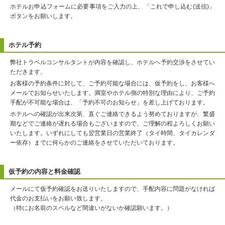
ホテルお申込フォームに必要事項をご入力の上、「これで申し込む(送信)」
ボタンをお願いします。
ホテル予約
弊社トラベルコンサルタントが内容を確認し、ホテルへ予約交渉をさせてい
ただきます。
お客様の予約条件に対して、ご予約可能な場合には、仮予約をし、お客様へ
メールでお知らせいたします。満室やホテル側の特別な理由により、ご予約
手配が不可能な場合は、「予約不可のお知らせ」を差し上げております。
ホテルへの確認が出来次第、直ぐご連絡できるよう努めておりますが、繁盛
期などでご連絡が遅れる場合もございますので、ご理解の程よろしくお願い
いたします。いずれにしても翌営業日の営業終了（タイ時間、タイカレンダ
ー依存）までに何らかのご連絡をさせていただいております。
仮予約の内容と料金確認
メールにて仮予約確認をお送りいたしますので、手配内容に問題がなければ
代金のお支払いをお願い致します。
（特にお名前のスペルなど間違いがないか確認願います。）