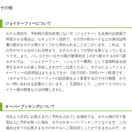
その他
ジョイナーフィーについて
ホテル滞在中、予約時の宿泊名簿にない方（ジョイナー）を自身のお部屋で
同宿させる場合は、セキュリティ目的で、その方のIDカードなどの身分証明
書の提出をホテル側スタッフから求められることがございます。これは、そ
の方がホテルを出られる時まで、ホテルスタッフが預かる形となっているよ
うです。また、バンコクやパタヤの夜の繁華街近くの3つ星ホテルや4つ星
ホテルでは、「ジョイナーフィー」（ジョイナー費用）として追加料金を請
求するホテルが多く存在しますのでご注意ください。ホテルによってジョイ
ナーフィーの請求額はまちまちですが、1泊で500～2000バーツ程度です。
（ホテルでもジョイナーフィーの設定額をよく変更するのでその都度、ホテ
ルへ問い合わせる必要がございます。）又原則として、このケースでのジョ
イナー様の朝食などは付随しません。
オーバーブッキングについて
当社より正式にお客さまのご予約を入れている場合でも、ホテル側の方で客
室以上に予約を取った場合、ホテルがオーバーブッキングとなります。この
場合は全てのお客さまをそのホテルへご宿泊頂くことができませんので、ホ