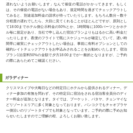
遅れないようお願いします」なんて催促の電話がかかってきます。もしく
は、その催促の電話がない場合もあり、規定時間を過ぎてチェックアウトし
てみると、別途追加料金の請求が待っていたりします。もちろん数分～数十
分程度の遅れでしたら、大目に見てくれることがほとんどですが、原則とし
て18:00までホテル側公示料金の50%とか、1時間毎に1000バーツとかホテ
ル毎に規定があり、当社で申し込んだ宿泊プランよりもはるかに高い料金だ
ったりします。夜便のフライトで既にスケジュールが確定していて、遅い時
間帯に確実にチェックアウトしたい場合は、事前に有料オプションとしての
確約レイトチェックアウトをお申込みされることをお勧めいたします。宿泊
プラン1泊室料50%の金額で夕方18:00までが一般的となりますが、ご予約
の際にあらためてご確認ください。
ガラディナー
クリスマスイブや大晦日などの特定日にホテルから提供されるディナー。デ
ィナー参加の有無を問わず、その特定日に宿泊をされる宿泊客全員分のディ
ナー料金が追加となります。タイでは、プーケット、パタヤ、チェンマイな
どリゾートエリアに多く対象となっております。バンコクでもチャオプラヤ
ー側沿いのリゾートタイプでも対象となっています。ご予約の際に予めお知
らせいたしますのでご理解の程、よろしくお願い致します。