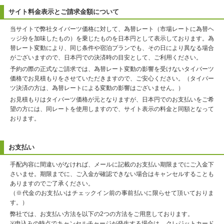
サイト料金表示とご請求金額について
当サイトで弊社タイバーツ価格に対して、為替レート（市場レートに為替ヘ
ッジ分を加味したもの）を乗じたものを日本円として表示しております。為
替レート変動により、同じ条件や宿泊プランでも、その日により異なる場合
がございますので、日本円での決済時の目安として、ご利用ください。
予約の際の正式なご請求では、為替レート変動の影響を受けないタイバーツ
価格でお見積もりをさせていただきますので、ご安心ください。（タイバー
ツ決済の方は、為替レートによる変動の影響はございません。）
お見積もりはタイバーツ価格が元となりますが、日本円でのお支払いをご希
望の方には、同レートを使用しますので、サイト表示の料金と同額となって
おります。
お支払い
手配内容に間違いがなければ、メールに記載のお支払い期限までにご入金下
さいませ。期限までに、ご入金が確認できない場合はキャンセルすることも
ありますのでご了承ください。
（※代金のお支払いはチェックイン前の事前払いに限らせて頂いておりま
す。）
弊社では、お支払い方法を以下の2つの方法をご用意しております。
※申込みの時点でキャンセルチャージが発生する場合は、クレジットカード