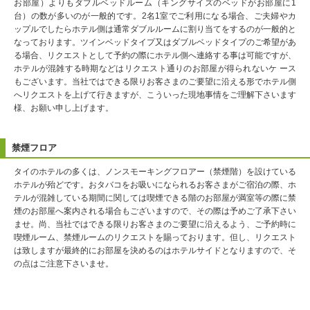
お部屋）よりもダブルベッドルーム（キングサイズのベッドがお部屋に1
台）の数が多いのが一般的です。2名1室でご利用になる場合、ご夫婦やカ
ップルでしたらホテル側は通常ダブルルームに割り当てをするのが一般的と
なっております。ツインベッドタイプ又はダブルベッドタイプのご希望があ
る場合、リクエストとして予約の際にホテル側へ連絡する事は可能ですが、
ホテルが混雑する時期などはリクエスト通りのお部屋が得られないケ ース
もございます。当社ではできる限りお客さまのご要望に沿える形でホテル側
へリクエストを上げて行きますが、こういった現地事情をご理解下さいます
様、お願い申し上げます。
禁煙フロア
タイのホテルの多くは、ノンスモーキングフロアー（禁煙階）を設けている
ホテルが殆どです。おタバコをお吸いになられるお客さまがご宿泊の際、ホ
テルが混雑している期間に関しては喫煙できる階のお部屋が満室等の際に禁
煙のお部屋へ案内される場合もございますので、その際は予めご了承下さい
ませ。尚、当社ではできる限りお客さまのご要望に沿えるよう、ご予約時に
喫煙ルーム、禁煙ルームのリクエストを賜っております。但し、リクエスト
は致しますが最終的にお部屋を決めるのはホテルサイドとなりますので、そ
の点はご注意下さいませ。