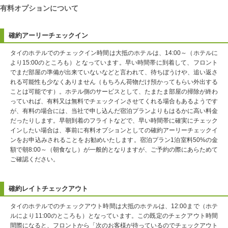
有料オプションについて
確約アーリーチェックイン
タイのホテルでのチェックイン時間は大抵のホテルは、14:00～（ホテルに
より15:00のところも）となっています。早い時間帯に到着して、フロント
でまだ部屋の準備が出来ていないなどと言われて、待ちぼうけや、追い返さ
れる可能性も少なくありません（もちろん荷物だけ預かってもらい外出する
ことは可能です）。ホテル側のサービスとして、たまたま部屋の掃除が終わ
っていれば、有料又は無料でチェックインさせてくれる場合もあるようです
が、有料の場合には、当社で申し込んだ宿泊プランよりもはるかに高い料金
だったりします。早朝到着のフライトなどで、早い時間帯に確実にチェック
インしたい場合は、事前に有料オプションとしての確約アーリーチェックイ
ンをお申込みされることをお勧めいたします。宿泊プラン1泊室料50%の金
額で朝8:00～（朝食なし）が一般的となりますが、ご予約の際にあらためて
ご確認ください。
確約レイトチェックアウト
タイのホテルでのチェックアウト時間は大抵のホテルは、12:00まで（ホテ
ルにより11:00のところも）となっています。この既定のチェクアウト時間
間際になると、フロントから「次のお客様が待っているのでチェックアウト