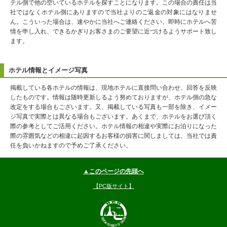
テル側で他の空いているホテルを探すことになります。この場合の責任は当
社ではなくホテル側にありますので当社よりのご返金の対象にはなりませ
ん。こういった場合は、速やかに当社へご連絡ください。即時にホテルへ苦
情を申し入れ、できるかぎりお客さまのご要望に近づけるようサポート致し
ます。
ホテル情報とイメージ写真
掲載している各ホテルの情報は、現地ホテルに直接問い合わせ、回答を反映
したものです。情報は随時更新しるよう努めておりますが、ホテル側の急な
改定をする場合もございます。又、掲載している写真も一部を除き、イメー
ジ写真で実際とは異なる場合もございます。あくまで、ホテルをお選び頂く
際の参考としてご活用ください。ホテル情報の相違や実際にお泊りになった
際の雰囲気などの相違に起因するお客様の損害に関しましては、当社では責
任を負いかねますので予めご了承ください。
▲このページの先頭へ
【PC版サイト】