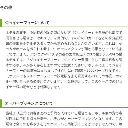
その他
ジョイナーフィーについて
ホテル滞在中、予約時の宿泊名簿にない方（ジョイナー）を自身のお部屋で
同宿させる場合は、セキュリティ目的で、その方のIDカードなどの身分証明
書の提出をホテル側スタッフから求められることがございます。これは、そ
の方がホテルを出られる時まで、ホテルスタッフが預かる形となっているよ
うです。また、バンコクやパタヤの夜の繁華街近くの3つ星ホテルや4つ星
ホテルでは、「ジョイナーフィー」（ジョイナー費用）として追加料金を請
求するホテルが多く存在しますのでご注意ください。ホテルによってジョイ
ナーフィーの請求額はまちまちですが、1泊で500～2000バーツ程度です。
（ホテルでもジョイナーフィーの設定額をよく変更するのでその都度、ホテ
ルへ問い合わせる必要がございます。）又原則として、このケースでのジョ
イナー様の朝食などは付随しません。
オーバーブッキングについて
当社より正式にお客さまのご予約を入れている場合でも、ホテル側の方で客
室以上に予約を取った場合、ホテルがオーバーブッキングとなります。この
場合は全てのお客さまをそのホテルへご宿泊頂くことができませんので、ホ