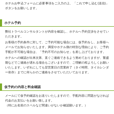
ホテルお申込フォームに必要事項をご入力の上、「これで申し込む(送信)」
ボタンをお願いします。
ホテル予約
弊社トラベルコンサルタントが内容を確認し、ホテルへ予約交渉をさせてい
ただきます。
お客様の予約条件に対して、ご予約可能な場合には、仮予約をし、お客様へ
メールでお知らせいたします。満室やホテル側の特別な理由により、ご予約
手配が不可能な場合は、「予約不可のお知らせ」を差し上げております。
ホテルへの確認が出来次第、直ぐご連絡できるよう努めておりますが、繁盛
期などでご連絡が遅れる場合もございますので、ご理解の程よろしくお願い
いたします。いずれにしても翌営業日の営業終了（タイ時間、タイカレンダ
ー依存）までに何らかのご連絡をさせていただいております。
仮予約の内容と料金確認
メールにて仮予約確認をお送りいたしますので、手配内容に問題がなければ
代金のお支払いをお願い致します。
（特にお名前のスペルなど間違いがないか確認願います。）