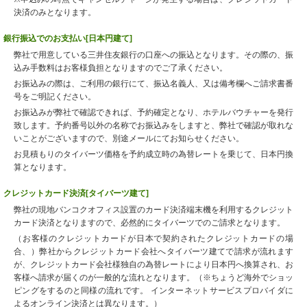
決済のみとなります。
銀行振込でのお支払い[日本円建て]
弊社で用意している三井住友銀行の口座への振込となります。その際の、振
込み手数料はお客様負担となりますのでご了承ください。
お振込みの際は、ご利用の銀行にて、振込名義人、又は備考欄へご請求書番
号をご明記ください。
お振込みが弊社で確認できれば、予約確定となり、ホテルバウチャーを発行
致します。予約番号以外の名称でお振込みをしますと、弊社で確認が取れな
いことがございますので、別途メールにてお知らせください。
お見積もりのタイバーツ価格を予約成立時の為替レートを乗じて、日本円換
算となります。
クレジットカード決済[タイバーツ建て]
弊社の現地バンコクオフィス設置のカード決済端末機を利用するクレジット
カード決済となりますので、必然的にタイバーツでのご請求となります。
（お客様のクレジットカードが日本で契約されたクレジットカードの場
合、）弊社からクレジットカード会社へタイバーツ建てで請求が流れます
が、クレジットカード会社様独自の為替レートにより日本円へ換算され、お
客様へ請求が届くのが一般的な流れとなります。（※ちょうど海外でショッ
ピングをするのと同様の流れです。 インターネットサービスプロバイダに
よるオンライン決済とは異なります。）