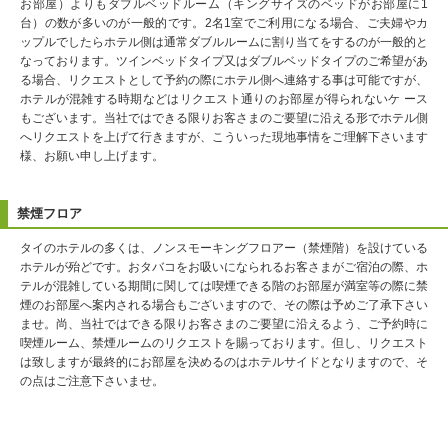
お部屋）よりもダブルベッドルーム（キングサイズのベッドがお部屋に1
台）の数が多いのが一般的です。2名1室でご利用になる場合、ご夫婦やカ
ップルでしたらホテル側は通常ダブルルームに割り当てをするのが一般的と
なっております。ツインベッドタイプ又はダブルベッドタイプのご希望があ
る場合、リクエストとして予約の際にホテル側へ連絡する事は可能ですが、
ホテルが混雑する時期などはリクエスト通りのお部屋が得られないケ ース
もございます。当社ではできる限りお客さまのご要望に沿える形でホテル側
へリクエストを上げて行きますが、こういった現地事情をご理解下さいます
様、お願い申し上げます。
禁煙フロア
タイのホテルの多くは、ノンスモーキングフロアー（禁煙階）を設けている
ホテルが殆どです。おタバコをお吸いになられるお客さまがご宿泊の際、ホ
テルが混雑している期間に関しては喫煙できる階のお部屋が満室等の際に禁
煙のお部屋へ案内される場合もございますので、その際は予めご了承下さい
ませ。尚、当社ではできる限りお客さまのご要望に沿えるよう、ご予約時に
喫煙ルーム、禁煙ルームのリクエストを賜っております。但し、リクエスト
は致しますが最終的にお部屋を決めるのはホテルサイドとなりますので、そ
の点はご注意下さいませ。