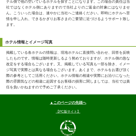
テル側で他の空いているホテルを探すことになります。この場合の責任は当
社ではなくホテル側にありますので当社よりのご返金の対象にはなりませ
ん。こういった場合は、速やかに当社へご連絡ください。即時にホテルへ苦
情を申し入れ、できるかぎりお客さまのご要望に近づけるようサポート致し
ます。
ホテル情報とイメージ写真
掲載している各ホテルの情報は、現地ホテルに直接問い合わせ、回答を反映
したものです。情報は随時更新しるよう努めておりますが、ホテル側の急な
改定をする場合もございます。又、掲載している写真も一部を除き、イメー
ジ写真で実際とは異なる場合もございます。あくまで、ホテルをお選び頂く
際の参考としてご活用ください。ホテル情報の相違や実際にお泊りになった
際の雰囲気などの相違に起因するお客様の損害に関しましては、当社では責
任を負いかねますので予めご了承ください。
▲このページの先頭へ
【PC版サイト】