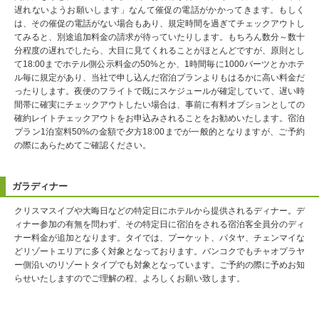
遅れないようお願いします」なんて催促の電話がかかってきます。もしく
は、その催促の電話がない場合もあり、規定時間を過ぎてチェックアウトし
てみると、別途追加料金の請求が待っていたりします。もちろん数分～数十
分程度の遅れでしたら、大目に見てくれることがほとんどですが、原則とし
て18:00までホテル側公示料金の50%とか、1時間毎に1000バーツとかホテ
ル毎に規定があり、当社で申し込んだ宿泊プランよりもはるかに高い料金だ
ったりします。夜便のフライトで既にスケジュールが確定していて、遅い時
間帯に確実にチェックアウトしたい場合は、事前に有料オプションとしての
確約レイトチェックアウトをお申込みされることをお勧めいたします。宿泊
プラン1泊室料50%の金額で夕方18:00までが一般的となりますが、ご予約
の際にあらためてご確認ください。
ガラディナー
クリスマスイブや大晦日などの特定日にホテルから提供されるディナー。デ
ィナー参加の有無を問わず、その特定日に宿泊をされる宿泊客全員分のディ
ナー料金が追加となります。タイでは、プーケット、パタヤ、チェンマイな
どリゾートエリアに多く対象となっております。バンコクでもチャオプラヤ
ー側沿いのリゾートタイプでも対象となっています。ご予約の際に予めお知
らせいたしますのでご理解の程、よろしくお願い致します。