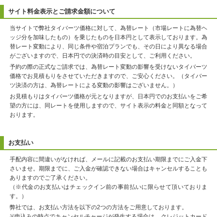
サイト料金表示とご請求金額について
当サイトで弊社タイバーツ価格に対して、為替レート（市場レートに為替ヘ
ッジ分を加味したもの）を乗じたものを日本円として表示しております。為
替レート変動により、同じ条件や宿泊プランでも、その日により異なる場合
がございますので、日本円での決済時の目安として、ご利用ください。
予約の際の正式なご請求では、為替レート変動の影響を受けないタイバーツ
価格でお見積もりをさせていただきますので、ご安心ください。（タイバー
ツ決済の方は、為替レートによる変動の影響はございません。）
お見積もりはタイバーツ価格が元となりますが、日本円でのお支払いをご希
望の方には、同レートを使用しますので、サイト表示の料金と同額となって
おります。
お支払い
手配内容に間違いがなければ、メールに記載のお支払い期限までにご入金下
さいませ。期限までに、ご入金が確認できない場合はキャンセルすることも
ありますのでご了承ください。
（※代金のお支払いはチェックイン前の事前払いに限らせて頂いておりま
す。）
弊社では、お支払い方法を以下の2つの方法をご用意しております。
※申込みの時点でキャンセルチャージが発生する場合は、クレジットカード