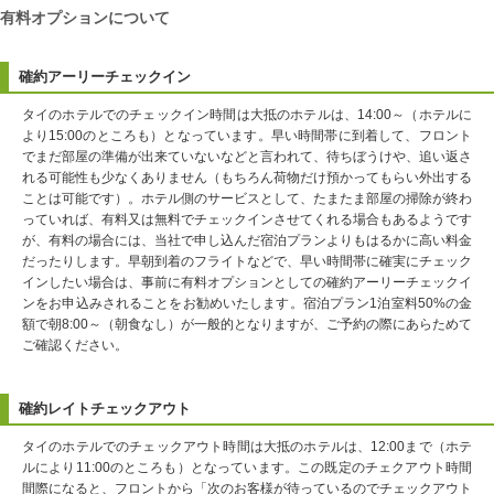
有料オプションについて
確約アーリーチェックイン
タイのホテルでのチェックイン時間は大抵のホテルは、14:00～（ホテルに
より15:00のところも）となっています。早い時間帯に到着して、フロント
でまだ部屋の準備が出来ていないなどと言われて、待ちぼうけや、追い返さ
れる可能性も少なくありません（もちろん荷物だけ預かってもらい外出する
ことは可能です）。ホテル側のサービスとして、たまたま部屋の掃除が終わ
っていれば、有料又は無料でチェックインさせてくれる場合もあるようです
が、有料の場合には、当社で申し込んだ宿泊プランよりもはるかに高い料金
だったりします。早朝到着のフライトなどで、早い時間帯に確実にチェック
インしたい場合は、事前に有料オプションとしての確約アーリーチェックイ
ンをお申込みされることをお勧めいたします。宿泊プラン1泊室料50%の金
額で朝8:00～（朝食なし）が一般的となりますが、ご予約の際にあらためて
ご確認ください。
確約レイトチェックアウト
タイのホテルでのチェックアウト時間は大抵のホテルは、12:00まで（ホテ
ルにより11:00のところも）となっています。この既定のチェクアウト時間
間際になると、フロントから「次のお客様が待っているのでチェックアウト